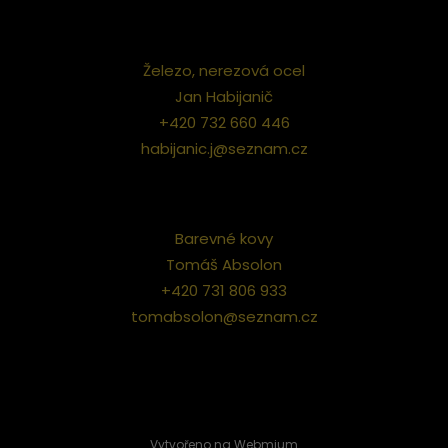
Železo, nerezová ocel
Jan Habijanič
+420 732 660 446
habijanic.j@seznam.cz
Barevné kovy
Tomáš Absolon
+420 731 806 933
tomabsolon@seznam.cz
Vytvořeno na
Webmium