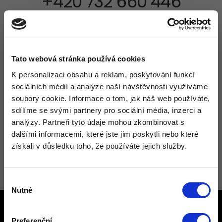
+420 732 660 446
Výkup papíru je dočasně
pozastaven!
Tato webová stránka používá cookies
K personalizaci obsahu a reklam, poskytování funkcí
sociálních médií a analýze naší návštěvnosti využíváme
Výkupní ceny
soubory cookie. Informace o tom, jak náš web používáte,
sdílíme se svými partnery pro sociální média, inzerci a
analýzy. Partneři tyto údaje mohou zkombinovat s
Naše výkupní ceny pravidelně aktualizujeme,
dalšími informacemi, které jste jim poskytli nebo které
aby pro vás byly co nejvýhodnější.
získali v důsledku toho, že používáte jejich služby.
Výběr
Nutné
souhlasu
Provozovny
Preferenční