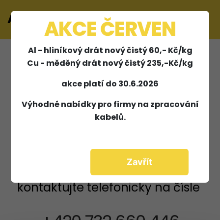
Absolon & Habijanič
×
AKCE ČERVEN
Al - hliníkový drát nový čistý 60,- Kč/kg
Cu - měděný drát nový čistý 235,-Kč/kg
V současné době se
akce platí do 30.6.2026
Výhodné nabídky pro firmy na zpracování
ceny vykupovaných
kabelů.
surovin neustále mění.
Zavřít
Pro aktuální ceny nás prosím
kontaktujte telefonicky na čísle