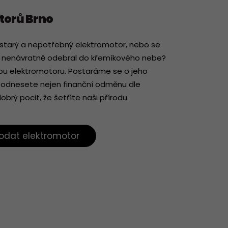
torů Brno
starý a nepotřebný elektromotor, nebo se
n nenávratně odebral do křemíkového nebe?
upu elektromotoru. Postaráme se o jeho
 si odnesete nejen finanční odměnu dle
obrý pocit, že šetříte naši přírodu.
odat elektromotor