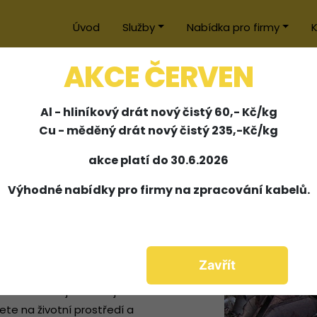
Úvod
Služby
Nabídka pro firmy
K
AKCE ČERVEN
katalyzátorů a elektromoto
Al - hliníkový drát nový čistý 60,- Kč/kg
Cu - měděný drát nový čistý 235,-Kč/kg
akce platí do 30.6.2026
Výhodné nabídky pro firmy na zpracování kabelů.
Zavřít
íte rady, nebo pro ně
přivezte nám je a získejte
te na životní prostředí a