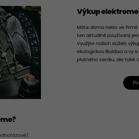
Výkup elektromo
Máte doma nebo ve firmě 
ten aktuálně používaný je
Využijte našich služeb výk
ekologickou likvidaci a vy
platného ceníku, ale také d
Pr
eme?
jednofázové)