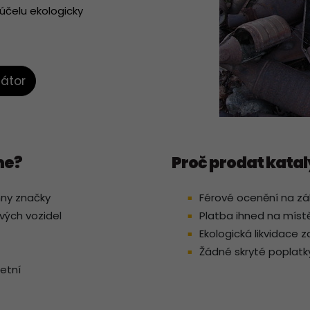
 účelu ekologicky
zátor
me?
Proč prodat katal
hny značky
Férové ocenění na z
vých vozidel
Platba ihned na míst
Ekologická likvidace 
Žádné skryté poplatk
etní