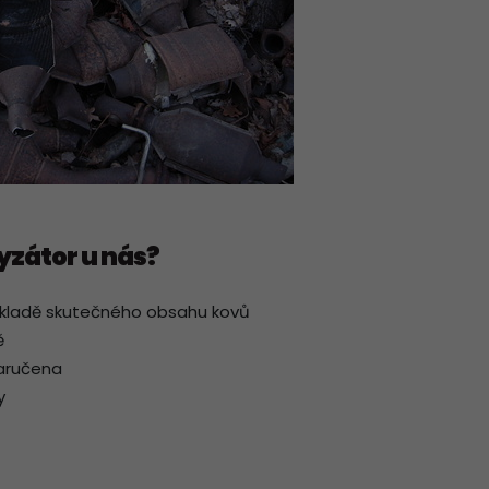
yzátor u nás?
ákladě skutečného obsahu kovů
ě
zaručena
y